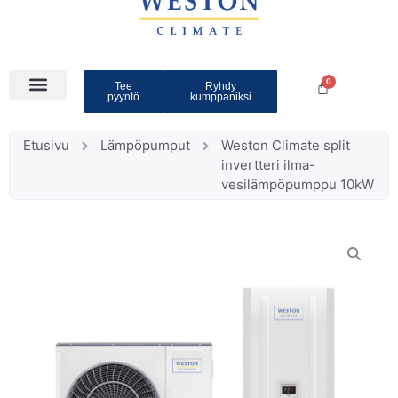
Tee
Ryhdy
pyyntö
kumppaniksi
Etusivu
Lämpöpumput
Weston Climate split
invertteri ilma-
vesilämpöpumppu 10kW