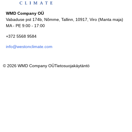
WMD Company OÜ
Vabaduse pst 174b, Nõmme, Tallinn, 10917, Viro (Manta maja)
MA - PE 9:00 - 17:00
+372 5568 9584
info@westonclimate.com
© 2026 WMD Company OÜ
Tietosuojakäytäntö