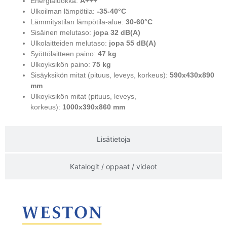
Energialuokka:
A+++
Ulkoilman lämpötila:
-35-40°C
Lämmitystilan lämpötila-alue:
30-60°C
Sisäinen melutaso:
jopa
32 dB(A)
Ulkolaitteiden melutaso:
jopa
5
5 dB(A)
Syöttölaitteen paino:
47 kg
Ulkoyksikön paino:
75 kg
Sisäyksikön mitat (pituus, leveys, korkeus):
590x430x890
mm
Ulkoyksikön mitat (pituus, leveys,
korkeus):
1000x390x860 mm
Lisätietoja
Katalogit / oppaat / videot