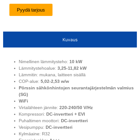
Pyydä tarjous
Kuvaus
Nimellinen lämmitysteho:
10 kW
Lämmitystehoalue:
3,25-11,82 kW
Lämmitin: mukana, laitteen sisällä
COP-alue:
5,02-2,53 w/w
Pörssin sähkönhintojen seurantajärjestelmän valmius
(SG)
WiFi
Virtalähteen jännite:
220-240/50 V/Hz
Kompressori:
DC-invertteri + EVI
Puhaltimen moottori:
DC-invertteri
Vesipumppu:
DC-invertteri
Kylmäaine: R32