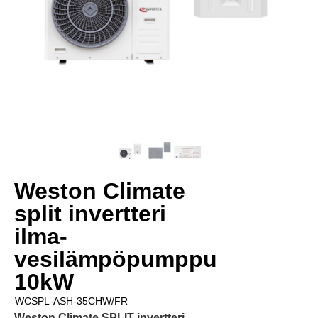
Weston Climate
split invertteri
ilma-
vesilämpöpumppu
10kW
WCSPL-ASH-35CHW/FR
Weston Climate SPLIT invertteri