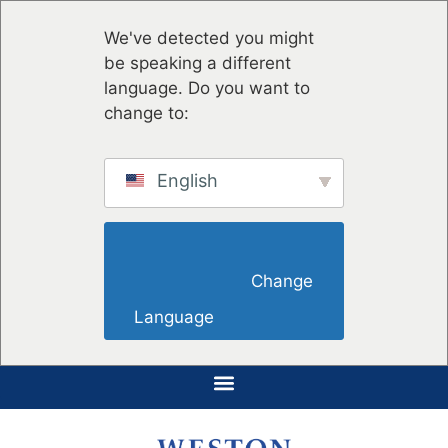
We've detected you might
be speaking a different
language. Do you want to
change to:
English
                        Change 
Language                    