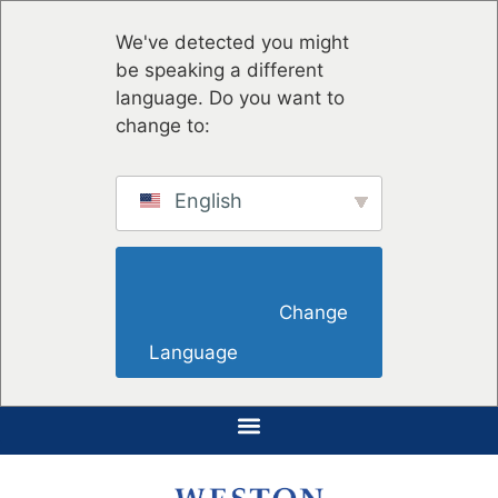
We've detected you might
be speaking a different
language. Do you want to
change to:
English
                        Change 
Language                    