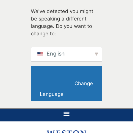
We've detected you might
be speaking a different
language. Do you want to
change to:
English
                        Change 
Language                    